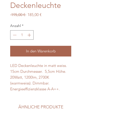
Deckenleuchte
Standardpreis
Sale-
 195,00 € 
185,00 €
Preis
Anzahl
*
In den Warenkorb
LED Deckenleuchte in matt weiss.
15cm Durchmesser. 5,5cm Höhe.
20Watt, 1200lm, 2700K
(warmweiss). Dimmbar.
Energieeffizienzklasse A-A++.
ÄHNLICHE PRODUKTE