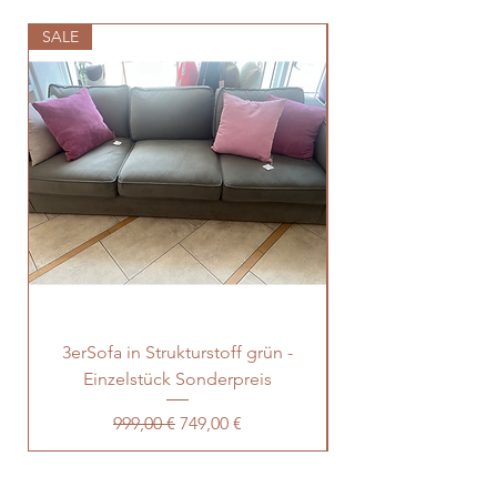
SALE
SALE
3erSofa in Strukturstoff grün -
Einzelstück Sonderpreis
Standardpreis
Sale-Preis
999,00 €
749,00 €