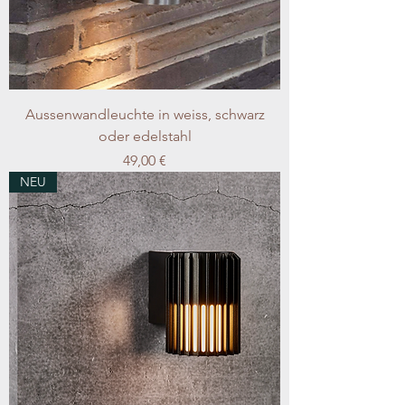
Aussenwandleuchte in weiss, schwarz
oder edelstahl
Preis
49,00 €
NEU