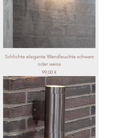
Schlichte elegante Wandleuchte schwarz
oder weiss
Preis
99,00 €