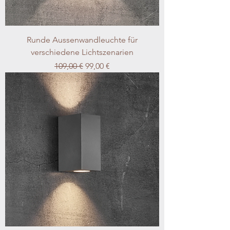
Runde Aussenwandleuchte für
verschiedene Lichtszenarien
Standardpreis
Sale-Preis
109,00 €
99,00 €