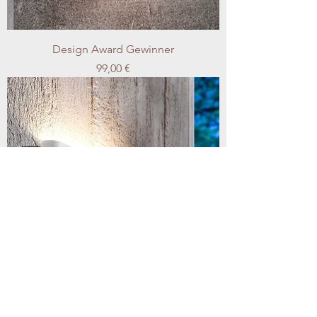
Design Award Gewinner
Preis
99,00 €
Schmale Wandleuchte in weiss oder