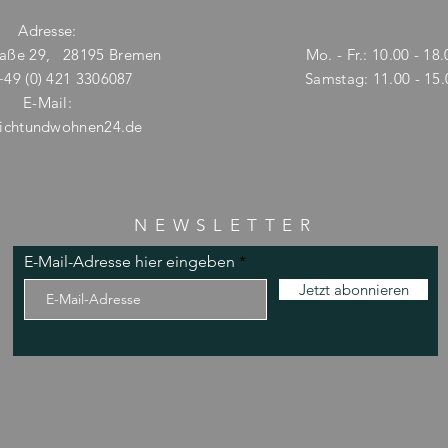
resse:
traße 29, 28195 Bremen
Mo. - Fr.: 10.00 - 18
 +49 (0) 421 3306087
​​Samstag: 11.00 - 15
E-Mail:
lichtundwohnen24.de
NEWSLETTER
E-Mail-Adresse hier eingeben
Jetzt abonnieren