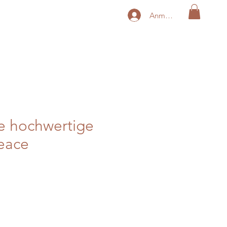
Anmelden
e hochwertige
eace