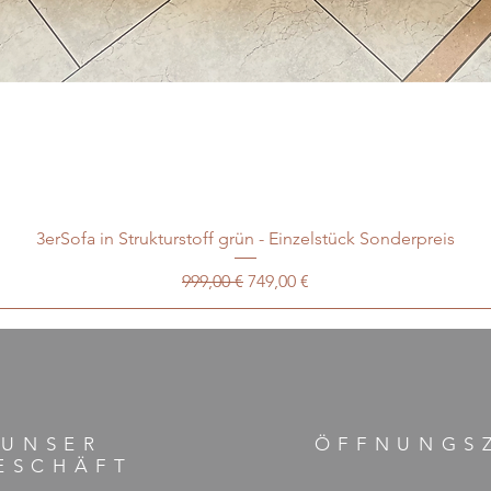
3erSofa in Strukturstoff grün - Einzelstück Sonderpreis
Standardpreis
Sale-Preis
999,00 €
749,00 €
UNSER
ÖFFNUNGS
ESCHÄFT