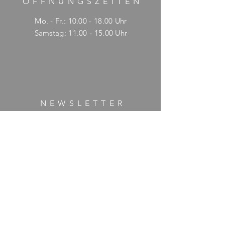
ÖFFNUNGSZEITE
N
Mo. - Fr.:
10.00 - 18.00
Uhr
​​Samstag: 11.00 - 15.00 Uhr
NEWSLETTER
E-Mail-Adresse hier eingeben
Jetzt abonnieren