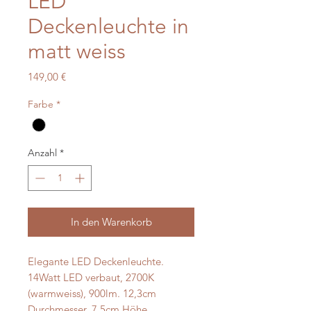
LED
Deckenleuchte in
matt weiss
Preis
149,00 €
Farbe
*
Anzahl
*
In den Warenkorb
Elegante LED Deckenleuchte.
14Watt LED verbaut, 2700K
(warmweiss), 900lm. 12,3cm
Durchmesser, 7,5cm Höhe.