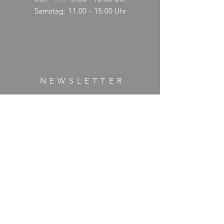
​​Samstag: 11.00 - 15.00 Uhr
NEWSLETTER
E-Mail-Adresse hier eingeben
Jetzt abonnieren